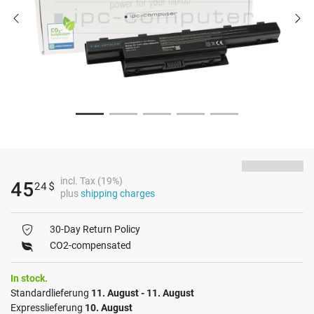
incl. Tax (19%)
45
24
$
plus
shipping charges
30-Day Return Policy
CO2-compensated
In stock.
Standardlieferung
11. August - 11. August
Expresslieferung
10. August