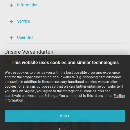
Information
Service
Über Uns
Unsere Versandarten
This website uses cookies and similar technologies
We use cookies to provide you with the best possible browsing experience
Unsere Zahlarten
and for the proper functioning of our website (e.g. shopping cart, customer
account). In addition to these necessary functional cookies, we use other
cookies for analysis purposes so that we can further optimise our website. If
you click on "Agree", you agree to the storage of all cookies. You can
deactivate cookies under Settings. You can object to this at any time.
Further
Copyright ©
IPC-Computer Deutschland GmbH
information
.
All prices incl. VAT excl. shipping costs
Agree
Settings