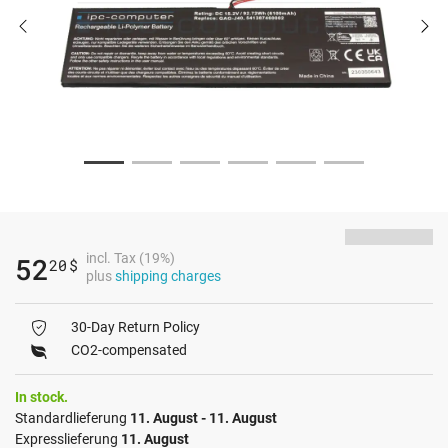
incl. Tax (19%)
52
20
$
plus
shipping charges
30-Day Return Policy
CO2-compensated
In stock.
Standardlieferung
11. August - 11. August
Expresslieferung
11. August