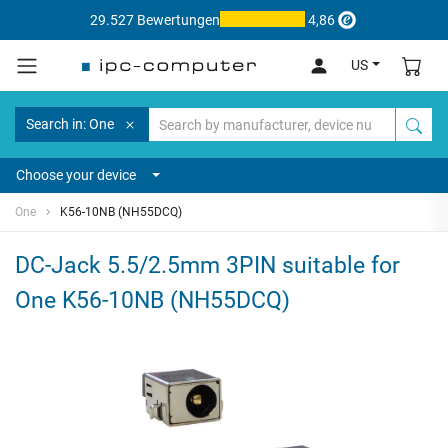
29.527 Bewertungen
4,86
US
Search in: One
Choose your device
One
K56-10NB (NH55DCQ)
DC-Jack 5.5/2.5mm 3PIN suitable for
One K56-10NB (NH55DCQ)