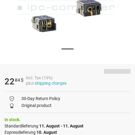
incl. Tax (19%)
22
04
$
plus
shipping charges
30-Day Return Policy
Original product
In stock.
Standardlieferung
11. August - 11. August
Expresslieferung
10. August