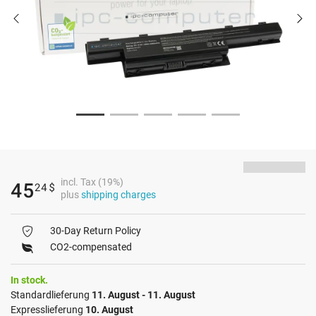
incl. Tax (19%)
45
24
$
plus
shipping charges
30-Day Return Policy
CO2-compensated
In stock.
Standardlieferung
11. August - 11. August
Expresslieferung
10. August