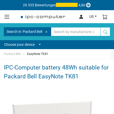
29.535 Bewertungen
4,86
US
Search in: Packard Bell
Choose your device
Packard Bell
EasyNote TK81
IPC-Computer battery 48Wh suitable for
Packard Bell EasyNote TK81