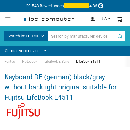
29.543 Bewertungen
4,86
US
Search in: Fujitsu
Choose your device
Fujitsu
Notebook
LifeBook E Serie
LifeBook E4511
Keyboard DE (german) black/grey
without backlight original suitable for
Fujitsu LifeBook E4511