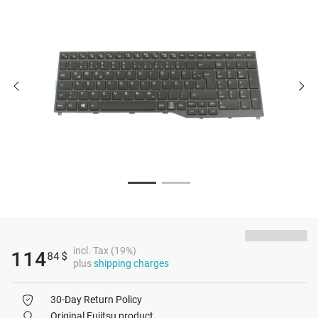
incl. Tax (19%)
114
84
$
plus
shipping charges
30-Day Return Policy
Original Fujitsu product