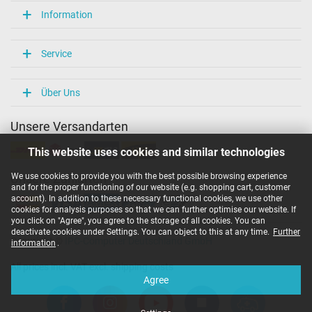
Information
Service
Über Uns
Unsere Versandarten
This website uses cookies and similar technologies
We use cookies to provide you with the best possible browsing experience
Unsere Zahlarten
and for the proper functioning of our website (e.g. shopping cart, customer
account). In addition to these necessary functional cookies, we use other
cookies for analysis purposes so that we can further optimise our website. If
you click on "Agree", you agree to the storage of all cookies. You can
deactivate cookies under Settings. You can object to this at any time.
Further
Copyright ©
IPC-Computer Deutschland GmbH
information
.
All prices incl. VAT excl. shipping costs
Agree