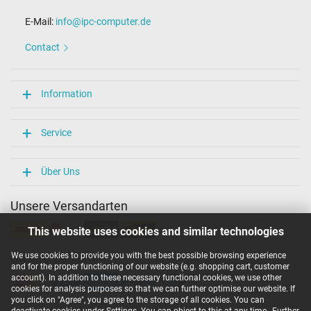
E-Mail:
info@ipc-computer.de
Contact
Information
Service
Über Uns
Unsere Versandarten
This website uses cookies and similar technologies
We use cookies to provide you with the best possible browsing experience
Unsere Zahlarten
and for the proper functioning of our website (e.g. shopping cart, customer
account). In addition to these necessary functional cookies, we use other
cookies for analysis purposes so that we can further optimise our website. If
you click on "Agree", you agree to the storage of all cookies. You can