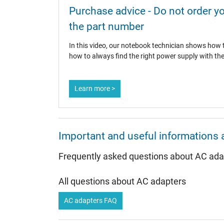
Purchase advice - Do not order y
the part number
In this video, our notebook technician shows how
Sind Sie auf der Suche nach einem hochwe
how to always find the right power supply with the
Setzen Sie auf Qualität und Zuverlässigkeit des We
weltweit seit vielen Jahren führender Hersteller
Learn more >
Preisvorteil weitergeben.
Kompatibilität:
Alle groß
sichergestellt.
Qualität:
Der Hersteller DELTA steht
IPC-Computer in Verkehr gebrachten DELTA Netzte
Energieeffizienz spart das Delta Netzteil Strom u
Important and useful informations 
Category
Frequently asked questions about AC ada
Category
All questions about AC adapters
Usage
AC adapters FAQ
Excerpt of suitable models for P/N ADP-90LD HD