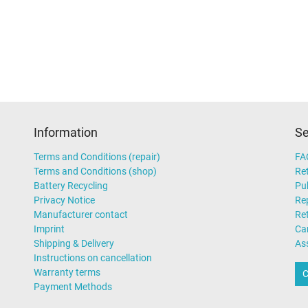
LJ75
,
Packard Bell EasyNote L
8572
heck if it's the correct sparepart for your machine. To do this, please ins
Information
Se
Terms and Conditions (repair)
FA
Terms and Conditions (shop)
Ret
Battery Recycling
Pub
Privacy Notice
Rep
Manufacturer contact
Re
Imprint
Ca
Shipping & Delivery
As
Instructions on cancellation
Warranty terms
C
Payment Methods