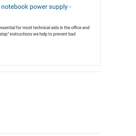
n (TÜV)
 notebook power supply -
sential for most technical aids in the office and
-step" instructions we help to prevent bad
!
Ihre Vorteile:
Vertrauen:
Delta Electronics ist ein
 beim Hersteller DELTA können wir Ihnen den
 fertigen. Damit sind 100% Kompatibilität
ie:
24 Monate IPC-Computer Garantie auf alle von
100% erfüllt.
Energieeffizienz:
Dank hoher
cer Aspire 7220
,
Acer Aspire 5710
,
Acer
735
,
Acer Aspire 7535
,
Packard Bell EasyNote