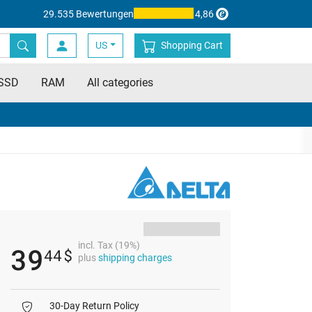
29.535 Bewertungen
4,86
US
Shopping Cart
SSD
RAM
All categories
incl. Tax (19%)
39
44
$
plus
shipping charges
30-Day Return Policy