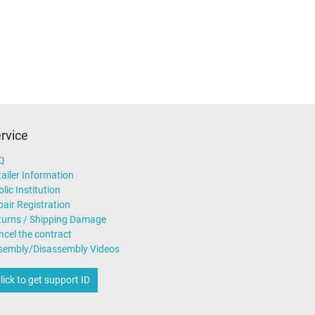
J77
,
Acer Aspire 5530G
,
Acer TravelMate TimelineX
ert the manufacturer and the name of the model in the
rvice
Q
ailer Information
lic Institution
air Registration
turns / Shipping Damage
ncel the contract
sembly/Disassembly Videos
lick to get support ID