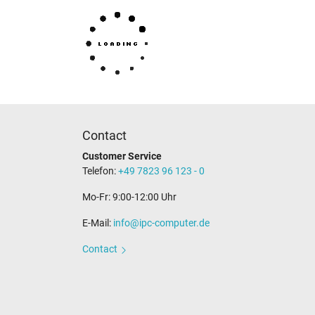
You've found this article over a part number. We'll c
order comment.
How to identify my notebook model?
Contact
Customer Service
Telefon:
+49 7823 96 123 - 0
Mo-Fr: 9:00-12:00 Uhr
E-Mail:
info@ipc-computer.de
Contact