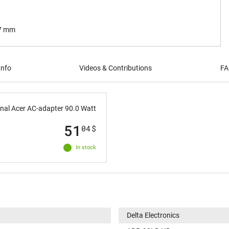
.7 mm
Info
Videos & Contributions
FA
nal Acer AC-adapter 90.0 Watt
51
04
$
In stock
Delta Electronics