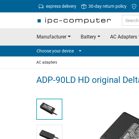
express delivery
30-day return policy
Manufacturer
Battery
AC Adapters
Choose your device
AC adapters
ADP-90LD HD original Delt