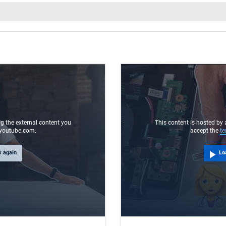
100-240V / 50-60Hz
VI
round / 90° angeld
11.0 mm
5.5 mm / 1.7 mm
1.75 m
ng the external content you
This content is hosted by 
youtube.com.
accept the
te
127 mm / 50 mm / 32 mm
k again
Lo
yes
CCC
CE