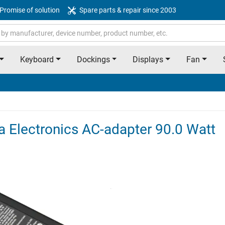
Promise of solution
Spare parts & repair since 2003
Keyboard
Dockings
Displays
Fan
a Electronics AC-adapter 90.0 Watt