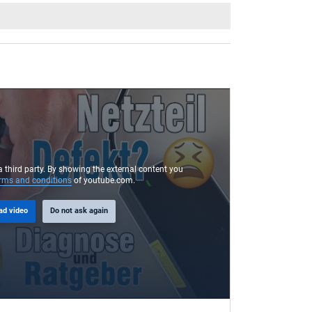
a third party. By showing the external content you
rms and conditions
of youtube.com.
ad video
Do not ask again